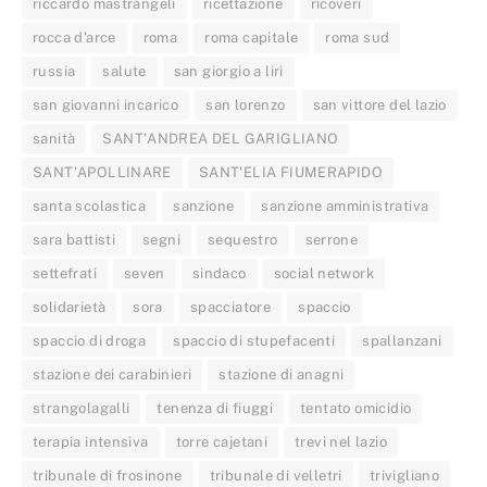
riccardo mastrangeli
ricettazione
ricoveri
rocca d'arce
roma
roma capitale
roma sud
russia
salute
san giorgio a liri
san giovanni incarico
san lorenzo
san vittore del lazio
sanità
SANT'ANDREA DEL GARIGLIANO
SANT'APOLLINARE
SANT'ELIA FIUMERAPIDO
santa scolastica
sanzione
sanzione amministrativa
sara battisti
segni
sequestro
serrone
settefrati
seven
sindaco
social network
solidarietà
sora
spacciatore
spaccio
spaccio di droga
spaccio di stupefacenti
spallanzani
stazione dei carabinieri
stazione di anagni
strangolagalli
tenenza di fiuggi
tentato omicidio
terapia intensiva
torre cajetani
trevi nel lazio
tribunale di frosinone
tribunale di velletri
trivigliano