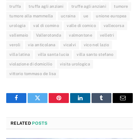
truffa
truffa agli anziani
truffe agli anziani
tumore
tumore alla mammella
ucraina
ue
unione europea
urologia
val di comino
valle di comico
vallecorsa
vallemaio
Vallerotonda
valmontone
velletri
veroli
via anticolana
vicalvi
vico nel lazio
villa latina
villa santa lucia
villa santo stefano
violazione di domicilio
visita urologica
vittorio tommaso de lisa
Facebook
Twitter
Pinterest
LinkedIn
Tumblr
Email
RELATED
POSTS