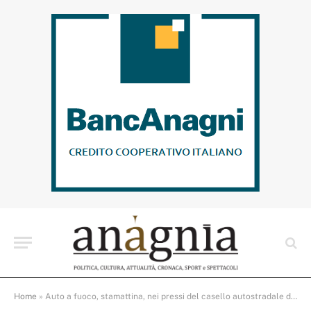
Home
»
Auto a fuoco, stamattina, nei pressi del casello autostradale di Anagni-Fiuggi Terme