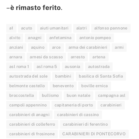
–
è rimasto ferito
.
a1
acuto
aiuti umanitari
alatri
alfonso pannone
alvito
anagni
anfetamina
antonio pompeo
anziani
aquino
arce
arma dei carabinieri
armi
arnara
arnesi da scasso
arresto
artena
asl roma 1
asl roma 5
ausonia
autostrada
autostrada del sole
bambini
basilica di Santa Sofia
belmonte castello
benevento
boville ernica
broccostella
bullismo
buon natale
campagna asl
campoli appennino
capitaneria di porto
carabinieri
carabinieri di anagni
carabinieri di cassino
carabinieri di colleferro
carabinieri di ferentino
carabinieri di frosinone
CARABINIERI DI PONTECORVO