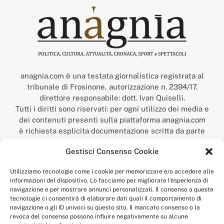
anagnia.com è una testata giornalistica registrata al
tribunale di Frosinone, autorizzazione n. 2394/17.
direttore responsabile: dott. Ivan Quiselli.
Tutti i diritti sono riservati: per ogni utilizzo dei media e
dei contenuti presenti sulla piattaforma anagnia.com
è richiesta esplicita documentazione scritta da parte
della redazione.
Gestisci Consenso Cookie
“Anagnia” è un marchio registrato presso l’Ufficio Italiano
Brevetti e Marchi del Ministero dello Sviluppo
Utilizziamo tecnologie come i cookie per memorizzare e/o accedere alle
Economico,
informazioni del dispositivo. Lo facciamo per migliorare l'esperienza di
num. registrazione: 302017000014044 del 9 febbraio 2017.
navigazione e per mostrare annunci personalizzati. Il consenso a queste
Per contatti:
redazione@anagnia.com
tecnologie ci consentirà di elaborare dati quali il comportamento di
navigazione o gli ID univoci su questo sito. Il mancato consenso o la
revoca del consenso possono influire negativamente su alcune