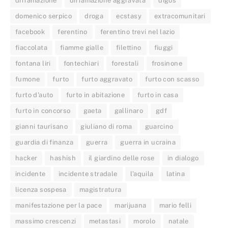
diffamazione
diffamazione aggravata
digos
domenico serpico
droga
ecstasy
extracomunitari
facebook
ferentino
ferentino trevi nel lazio
fiaccolata
fiamme gialle
filettino
fiuggi
fontana liri
fontechiari
forestali
frosinone
fumone
furto
furto aggravato
furto con scasso
furto d'auto
furto in abitazione
furto in casa
furto in concorso
gaeta
gallinaro
gdf
gianni taurisano
giuliano di roma
guarcino
guardia di finanza
guerra
guerra in ucraina
hacker
hashish
il giardino delle rose
in dialogo
incidente
incidente stradale
l’aquila
latina
licenza sospesa
magistratura
manifestazione per la pace
marijuana
mario felli
massimo crescenzi
metastasi
morolo
natale