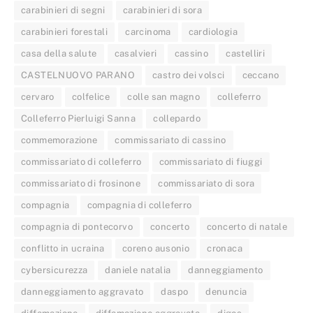
carabinieri di segni
carabinieri di sora
carabinieri forestali
carcinoma
cardiologia
casa della salute
casalvieri
cassino
castelliri
CASTELNUOVO PARANO
castro dei volsci
ceccano
cervaro
colfelice
colle san magno
colleferro
Colleferro Pierluigi Sanna
collepardo
commemorazione
commissariato di cassino
commissariato di colleferro
commissariato di fiuggi
commissariato di frosinone
commissariato di sora
compagnia
compagnia di colleferro
compagnia di pontecorvo
concerto
concerto di natale
conflitto in ucraina
coreno ausonio
cronaca
cybersicurezza
daniele natalia
danneggiamento
danneggiamento aggravato
daspo
denuncia