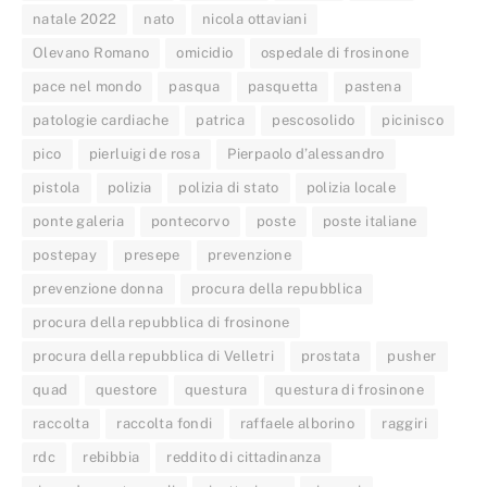
natale 2022
nato
nicola ottaviani
Olevano Romano
omicidio
ospedale di frosinone
pace nel mondo
pasqua
pasquetta
pastena
patologie cardiache
patrica
pescosolido
picinisco
pico
pierluigi de rosa
Pierpaolo d’alessandro
pistola
polizia
polizia di stato
polizia locale
ponte galeria
pontecorvo
poste
poste italiane
postepay
presepe
prevenzione
prevenzione donna
procura della repubblica
procura della repubblica di frosinone
procura della repubblica di Velletri
prostata
pusher
quad
questore
questura
questura di frosinone
raccolta
raccolta fondi
raffaele alborino
raggiri
rdc
rebibbia
reddito di cittadinanza