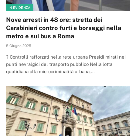
IN EVIDENZA
Nove arresti in 48 ore: stretta dei
Carabinieri contro furti e borseggi nella
metro e sui bus a Roma
5 Giugno 2025
? Controlli rafforzati nella rete urbana Presidi mirati nei
punti nevralgici del trasporto pubblico Nella lotta
quotidiana alla microcriminalità urbana,…