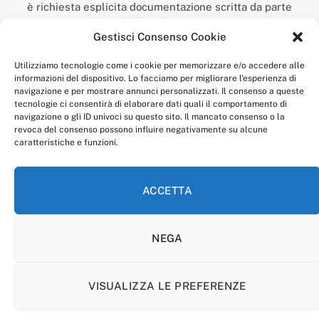
è richiesta esplicita documentazione scritta da parte
della redazione.
Gestisci Consenso Cookie
“Anagnia” è un marchio registrato presso l’Ufficio Italiano
Brevetti e Marchi del Ministero dello Sviluppo
Utilizziamo tecnologie come i cookie per memorizzare e/o accedere alle
Economico,
informazioni del dispositivo. Lo facciamo per migliorare l'esperienza di
num. registrazione: 302017000014044 del 9 febbraio 2017.
navigazione e per mostrare annunci personalizzati. Il consenso a queste
Per contatti:
redazione@anagnia.com
tecnologie ci consentirà di elaborare dati quali il comportamento di
navigazione o gli ID univoci su questo sito. Il mancato consenso o la
revoca del consenso possono influire negativamente su alcune
caratteristiche e funzioni.
ACCETTA
Facebook
Instagram
NEGA
PRIVACY POLICY
COOKIE POLICY
LINEA EDITORIALE
CODICE ETICO DI CONDOTTA
VISUALIZZA LE PREFERENZE
© 2026 Anagnia.