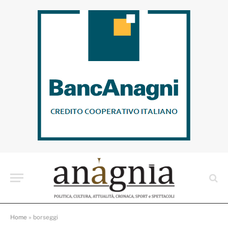
Home
»
borseggi