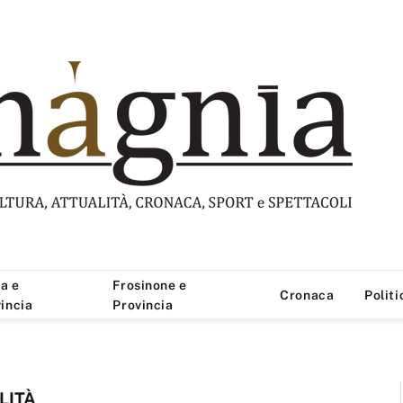
a e
Frosinone e
Cronaca
Politi
incia
Provincia
LITÀ