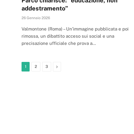
Parco chiarisce: “educazione, non
addestramento”
26 Gennaio 2026
Valmontone (Roma) – Un’immagine pubblicata e poi
rimossa, un dibattito acceso sui social e una
precisazione ufficiale che prova a…
Next
1
2
3