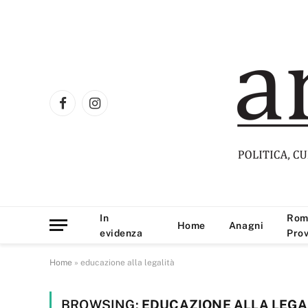
Facebook
Instagram
In
Rom
Home
Anagni
evidenza
Prov
Home
»
educazione alla legalità
BROWSING:
EDUCAZIONE ALLA LEGA