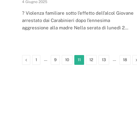
4 Giugno 2025
? Violenza familiare sotto l’effetto dell’alcol Giovane
arrestato dai Carabinieri dopo l’ennesima
aggressione alla madre Nella serata di lunedì 2…
Previous
…
…
1
9
10
11
12
13
18