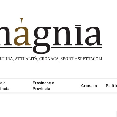
a e
Frosinone e
Cronaca
Politi
incia
Provincia