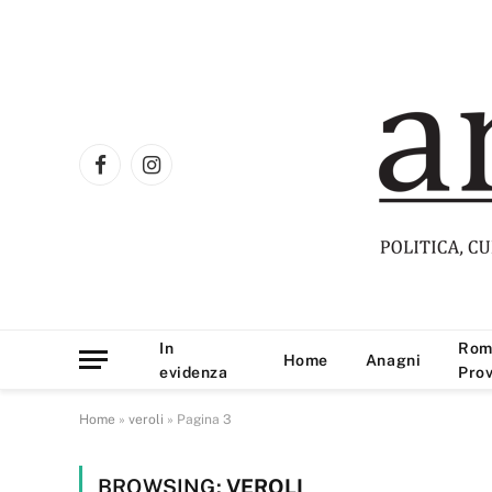
Facebook
Instagram
In
Rom
Home
Anagni
evidenza
Prov
Home
»
veroli
»
Pagina 3
BROWSING:
VEROLI