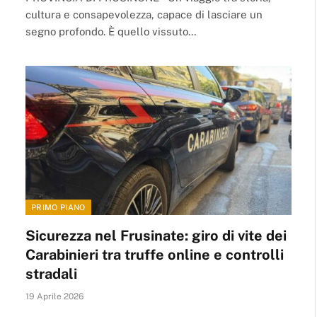
cultura e consapevolezza, capace di lasciare un
segno profondo. È quello vissuto…
PRIMO PIANO
Sicurezza nel Frusinate: giro di vite dei
Carabinieri tra truffe online e controlli
stradali
19 Aprile 2026