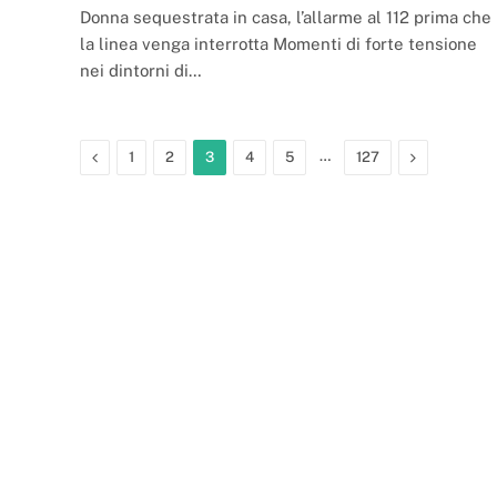
Donna sequestrata in casa, l’allarme al 112 prima che
la linea venga interrotta Momenti di forte tensione
nei dintorni di…
Previous
…
Next
1
2
3
4
5
127