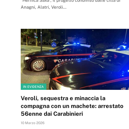
“Hernica Saxa”, il progetto condiviso dalle città di
Anagni, Alatri, Veroli…
IN EVIDENZA
Veroli, sequestra e minaccia la
compagna con un machete: arrestato
56enne dai Carabinieri
10 Marzo 2026