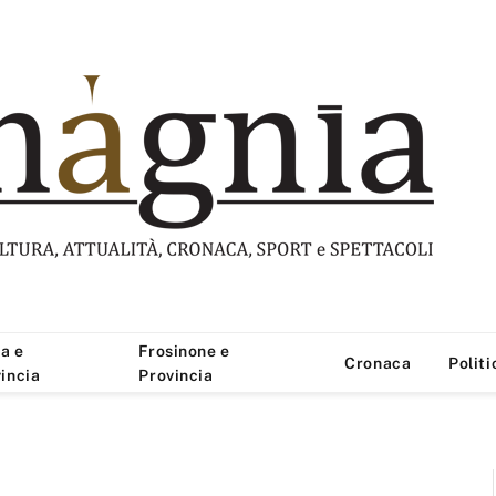
a e
Frosinone e
Cronaca
Politi
incia
Provincia