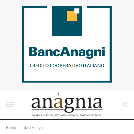
Home
»
notizie Anagni