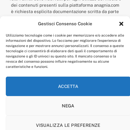
dei contenuti presenti sulla piattaforma anagnia.com
è richiesta esplicita documentazione scritta da parte
della redazione.
Gestisci Consenso Cookie
“Anagnia” è un marchio registrato presso l’Ufficio Italiano
Brevetti e Marchi del Ministero dello Sviluppo
Utilizziamo tecnologie come i cookie per memorizzare e/o accedere alle
Economico,
informazioni del dispositivo. Lo facciamo per migliorare l'esperienza di
num. registrazione: 302017000014044 del 9 febbraio 2017.
navigazione e per mostrare annunci personalizzati. Il consenso a queste
Per contatti:
redazione@anagnia.com
tecnologie ci consentirà di elaborare dati quali il comportamento di
navigazione o gli ID univoci su questo sito. Il mancato consenso o la
revoca del consenso possono influire negativamente su alcune
caratteristiche e funzioni.
ACCETTA
Facebook
Instagram
NEGA
PRIVACY POLICY
COOKIE POLICY
LINEA EDITORIALE
CODICE ETICO DI CONDOTTA
VISUALIZZA LE PREFERENZE