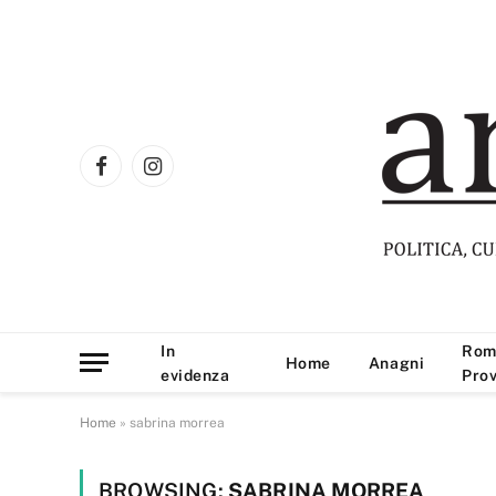
Facebook
Instagram
In
Rom
Home
Anagni
evidenza
Prov
Home
»
sabrina morrea
BROWSING:
SABRINA MORREA