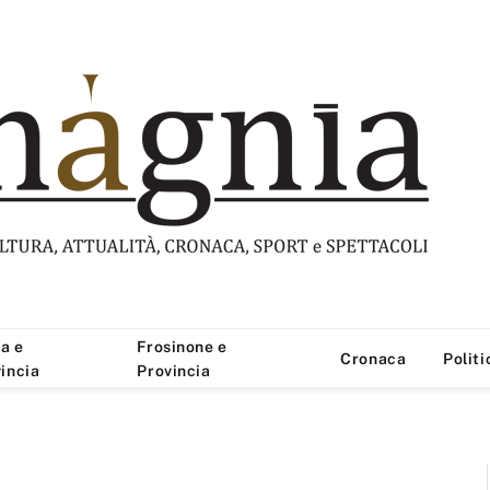
a e
Frosinone e
Cronaca
Politi
incia
Provincia