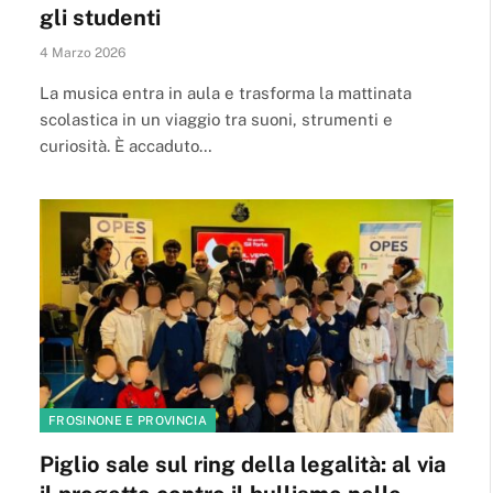
gli studenti
4 Marzo 2026
La musica entra in aula e trasforma la mattinata
scolastica in un viaggio tra suoni, strumenti e
curiosità. È accaduto…
FROSINONE E PROVINCIA
Piglio sale sul ring della legalità: al via