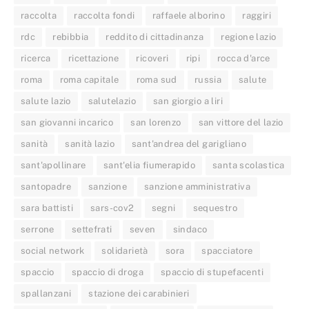
raccolta
raccolta fondi
raffaele alborino
raggiri
rdc
rebibbia
reddito di cittadinanza
regione lazio
ricerca
ricettazione
ricoveri
ripi
rocca d'arce
roma
roma capitale
roma sud
russia
salute
salute lazio
salutelazio
san giorgio a liri
san giovanni incarico
san lorenzo
san vittore del lazio
sanità
sanità lazio
sant'andrea del garigliano
sant'apollinare
sant'elia fiumerapido
santa scolastica
santopadre
sanzione
sanzione amministrativa
sara battisti
sars-cov2
segni
sequestro
serrone
settefrati
seven
sindaco
social network
solidarietà
sora
spacciatore
spaccio
spaccio di droga
spaccio di stupefacenti
spallanzani
stazione dei carabinieri