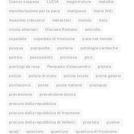
licenza sospesa
LUCIA
magistratura
malattia
manifestazione per la pace
marijuana
mario felli
massimo crescenzi
metastasi
morolo
nato
nicola ottaviani
Olevano Romano
omicidio
ospedale
ospedale di frosinone
pace nel mondo
pasqua
pasquetta
pastena
patologie cardiache
patrica
pescosolido
picinisco
pico
pierluigi de rosa
Pierpaolo d'alessandro
pistola
polizia
polizia di stato
polizia locale
ponte galeria
pontecorvo
poste
poste italiane
postepay
prevenzione
prevenzione donna
procura della repubblica
procura della repubblica di frosinone
procura della repubblica di Velletri
prostata
pusher
quad
questore
questura
questura di frosinone