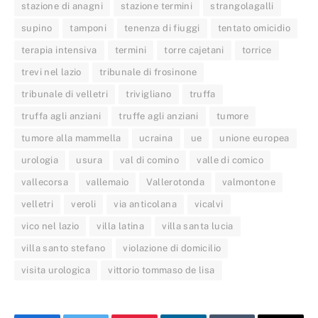
stazione di anagni
stazione termini
strangolagalli
supino
tamponi
tenenza di fiuggi
tentato omicidio
terapia intensiva
termini
torre cajetani
torrice
trevi nel lazio
tribunale di frosinone
tribunale di velletri
trivigliano
truffa
truffa agli anziani
truffe agli anziani
tumore
tumore alla mammella
ucraina
ue
unione europea
urologia
usura
val di comino
valle di comico
vallecorsa
vallemaio
Vallerotonda
valmontone
velletri
veroli
via anticolana
vicalvi
vico nel lazio
villa latina
villa santa lucia
villa santo stefano
violazione di domicilio
visita urologica
vittorio tommaso de lisa