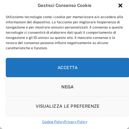
Gestisci Consenso Cookie
“Anagnia” è un marchio registrato presso l’Ufficio Italiano
Brevetti e Marchi del Ministero dello Sviluppo
Utilizziamo tecnologie come i cookie per memorizzare e/o accedere alle
Economico,
informazioni del dispositivo. Lo facciamo per migliorare l'esperienza di
num. registrazione: 302017000014044 del 9 febbraio 2017.
navigazione e per mostrare annunci personalizzati. Il consenso a queste
Per contatti:
redazione@anagnia.com
tecnologie ci consentirà di elaborare dati quali il comportamento di
navigazione o gli ID univoci su questo sito. Il mancato consenso o la
revoca del consenso possono influire negativamente su alcune
caratteristiche e funzioni.
ACCETTA
Facebook
Instagram
NEGA
PRIVACY POLICY
COOKIE POLICY
LINEA EDITORIALE
CODICE ETICO DI CONDOTTA
VISUALIZZA LE PREFERENZE
© 2026 Anagnia.
Cookie Policy
Privacy Policy