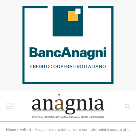
Home
»
Velletri. Droga ordinata dal carcere con telefonini e pagata ai famigliari con ricariche su carte prepagate