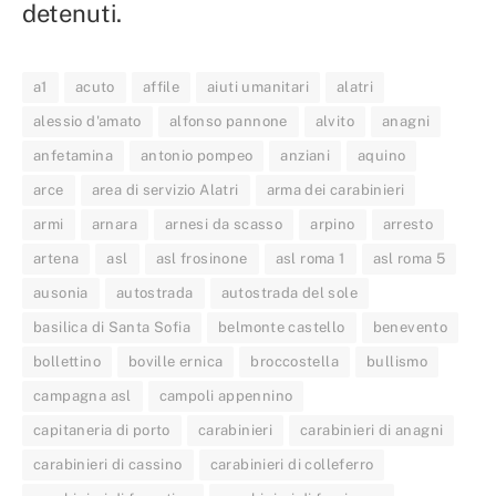
detenuti.
a1
acuto
affile
aiuti umanitari
alatri
alessio d'amato
alfonso pannone
alvito
anagni
anfetamina
antonio pompeo
anziani
aquino
arce
area di servizio Alatri
arma dei carabinieri
armi
arnara
arnesi da scasso
arpino
arresto
artena
asl
asl frosinone
asl roma 1
asl roma 5
ausonia
autostrada
autostrada del sole
basilica di Santa Sofia
belmonte castello
benevento
bollettino
boville ernica
broccostella
bullismo
campagna asl
campoli appennino
capitaneria di porto
carabinieri
carabinieri di anagni
carabinieri di cassino
carabinieri di colleferro