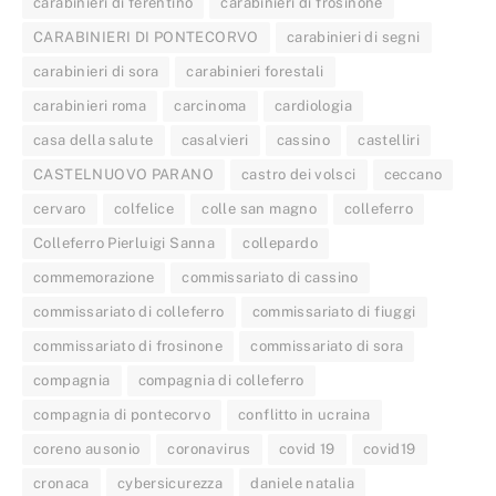
carabinieri di ferentino
carabinieri di frosinone
CARABINIERI DI PONTECORVO
carabinieri di segni
carabinieri di sora
carabinieri forestali
carabinieri roma
carcinoma
cardiologia
casa della salute
casalvieri
cassino
castelliri
CASTELNUOVO PARANO
castro dei volsci
ceccano
cervaro
colfelice
colle san magno
colleferro
Colleferro Pierluigi Sanna
collepardo
commemorazione
commissariato di cassino
commissariato di colleferro
commissariato di fiuggi
commissariato di frosinone
commissariato di sora
compagnia
compagnia di colleferro
compagnia di pontecorvo
conflitto in ucraina
coreno ausonio
coronavirus
covid 19
covid19
cronaca
cybersicurezza
daniele natalia