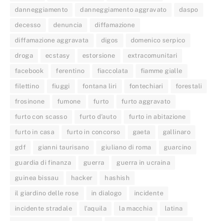
danneggiamento
danneggiamento aggravato
daspo
decesso
denuncia
diffamazione
diffamazione aggravata
digos
domenico serpico
droga
ecstasy
estorsione
extracomunitari
facebook
ferentino
fiaccolata
fiamme gialle
filettino
fiuggi
fontana liri
fontechiari
forestali
frosinone
fumone
furto
furto aggravato
furto con scasso
furto d'auto
furto in abitazione
furto in casa
furto in concorso
gaeta
gallinaro
gdf
gianni taurisano
giuliano di roma
guarcino
guardia di finanza
guerra
guerra in ucraina
guinea bissau
hacker
hashish
il giardino delle rose
in dialogo
incidente
incidente stradale
l'aquila
la macchia
latina