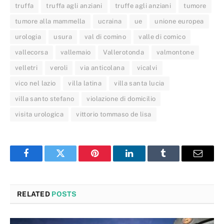
truffa
truffa agli anziani
truffe agli anziani
tumore
tumore alla mammella
ucraina
ue
unione europea
urologia
usura
val di comino
valle di comico
vallecorsa
vallemaio
Vallerotonda
valmontone
velletri
veroli
via anticolana
vicalvi
vico nel lazio
villa latina
villa santa lucia
villa santo stefano
violazione di domicilio
visita urologica
vittorio tommaso de lisa
Facebook
Twitter
Pinterest
LinkedIn
Tumblr
Email
RELATED
POSTS