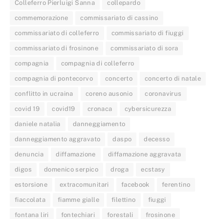
Colleferro Pierluigi Sanna
collepardo
commemorazione
commissariato di cassino
commissariato di colleferro
commissariato di fiuggi
commissariato di frosinone
commissariato di sora
compagnia
compagnia di colleferro
compagnia di pontecorvo
concerto
concerto di natale
conflitto in ucraina
coreno ausonio
coronavirus
covid 19
covid19
cronaca
cybersicurezza
daniele natalia
danneggiamento
danneggiamento aggravato
daspo
decesso
denuncia
diffamazione
diffamazione aggravata
digos
domenico serpico
droga
ecstasy
estorsione
extracomunitari
facebook
ferentino
fiaccolata
fiamme gialle
filettino
fiuggi
fontana liri
fontechiari
forestali
frosinone