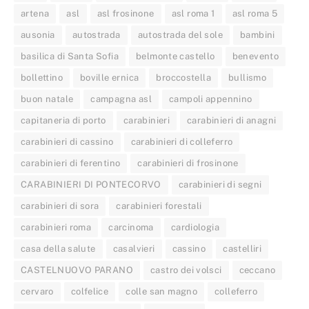
artena
asl
asl frosinone
asl roma 1
asl roma 5
ausonia
autostrada
autostrada del sole
bambini
basilica di Santa Sofia
belmonte castello
benevento
bollettino
boville ernica
broccostella
bullismo
buon natale
campagna asl
campoli appennino
capitaneria di porto
carabinieri
carabinieri di anagni
carabinieri di cassino
carabinieri di colleferro
carabinieri di ferentino
carabinieri di frosinone
CARABINIERI DI PONTECORVO
carabinieri di segni
carabinieri di sora
carabinieri forestali
carabinieri roma
carcinoma
cardiologia
casa della salute
casalvieri
cassino
castelliri
CASTELNUOVO PARANO
castro dei volsci
ceccano
cervaro
colfelice
colle san magno
colleferro