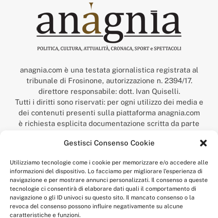
anagnia.com è una testata giornalistica registrata al
tribunale di Frosinone, autorizzazione n. 2394/17.
direttore responsabile: dott. Ivan Quiselli.
Tutti i diritti sono riservati: per ogni utilizzo dei media e
dei contenuti presenti sulla piattaforma anagnia.com
è richiesta esplicita documentazione scritta da parte
della redazione.
Gestisci Consenso Cookie
“Anagnia” è un marchio registrato presso l’Ufficio Italiano
Brevetti e Marchi del Ministero dello Sviluppo
Utilizziamo tecnologie come i cookie per memorizzare e/o accedere alle
Economico,
informazioni del dispositivo. Lo facciamo per migliorare l'esperienza di
num. registrazione: 302017000014044 del 9 febbraio 2017.
navigazione e per mostrare annunci personalizzati. Il consenso a queste
Per contatti:
redazione@anagnia.com
tecnologie ci consentirà di elaborare dati quali il comportamento di
navigazione o gli ID univoci su questo sito. Il mancato consenso o la
revoca del consenso possono influire negativamente su alcune
caratteristiche e funzioni.