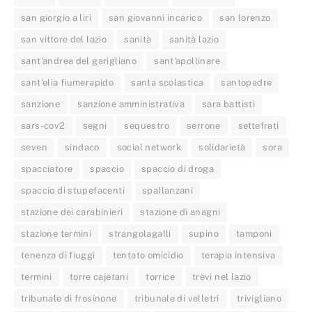
san giorgio a liri
san giovanni incarico
san lorenzo
san vittore del lazio
sanità
sanità lazio
sant'andrea del garigliano
sant'apollinare
sant'elia fiumerapido
santa scolastica
santopadre
sanzione
sanzione amministrativa
sara battisti
sars-cov2
segni
sequestro
serrone
settefrati
seven
sindaco
social network
solidarietà
sora
spacciatore
spaccio
spaccio di droga
spaccio di stupefacenti
spallanzani
stazione dei carabinieri
stazione di anagni
stazione termini
strangolagalli
supino
tamponi
tenenza di fiuggi
tentato omicidio
terapia intensiva
termini
torre cajetani
torrice
trevi nel lazio
tribunale di frosinone
tribunale di velletri
trivigliano