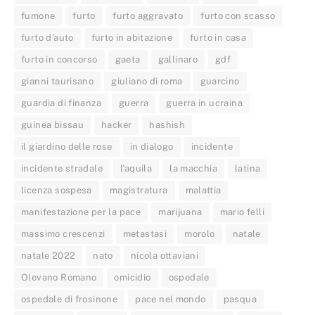
fumone
furto
furto aggravato
furto con scasso
furto d'auto
furto in abitazione
furto in casa
furto in concorso
gaeta
gallinaro
gdf
gianni taurisano
giuliano di roma
guarcino
guardia di finanza
guerra
guerra in ucraina
guinea bissau
hacker
hashish
il giardino delle rose
in dialogo
incidente
incidente stradale
l'aquila
la macchia
latina
licenza sospesa
magistratura
malattia
manifestazione per la pace
marijuana
mario felli
massimo crescenzi
metastasi
morolo
natale
natale 2022
nato
nicola ottaviani
Olevano Romano
omicidio
ospedale
ospedale di frosinone
pace nel mondo
pasqua