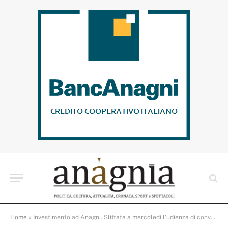
Home
»
Investimento ad Anagni. Slittata a mercoledì l’udienza di convalida per il fermato