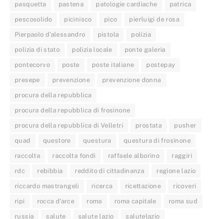
pasquetta
pastena
patologie cardiache
patrica
pescosolido
picinisco
pico
pierluigi de rosa
Pierpaolo d'alessandro
pistola
polizia
polizia di stato
polizia locale
ponte galeria
pontecorvo
poste
poste italiane
postepay
presepe
prevenzione
prevenzione donna
procura della repubblica
procura della repubblica di frosinone
procura della repubblica di Velletri
prostata
pusher
quad
questore
questura
questura di frosinone
raccolta
raccolta fondi
raffaele alborino
raggiri
rdc
rebibbia
reddito di cittadinanza
regione lazio
riccardo mastrangeli
ricerca
ricettazione
ricoveri
ripi
rocca d'arce
roma
roma capitale
roma sud
russia
salute
salute lazio
salutelazio