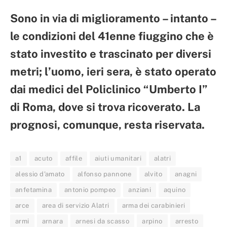
Sono in via di miglioramento – intanto –
le condizioni del 41enne fiuggino che è
stato investito e trascinato per diversi
metri; l’uomo, ieri sera, è stato operato
dai medici del Policlinico “Umberto I”
di Roma, dove si trova ricoverato. La
prognosi, comunque, resta riservata.
a1
acuto
affile
aiuti umanitari
alatri
alessio d'amato
alfonso pannone
alvito
anagni
anfetamina
antonio pompeo
anziani
aquino
arce
area di servizio Alatri
arma dei carabinieri
armi
arnara
arnesi da scasso
arpino
arresto