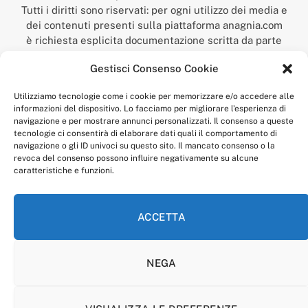
Tutti i diritti sono riservati: per ogni utilizzo dei media e
dei contenuti presenti sulla piattaforma anagnia.com
è richiesta esplicita documentazione scritta da parte
della redazione.
Gestisci Consenso Cookie
“Anagnia” è un marchio registrato presso l’Ufficio Italiano
Brevetti e Marchi del Ministero dello Sviluppo
Utilizziamo tecnologie come i cookie per memorizzare e/o accedere alle
Economico,
informazioni del dispositivo. Lo facciamo per migliorare l'esperienza di
num. registrazione: 302017000014044 del 9 febbraio 2017.
navigazione e per mostrare annunci personalizzati. Il consenso a queste
Per contatti:
redazione@anagnia.com
tecnologie ci consentirà di elaborare dati quali il comportamento di
navigazione o gli ID univoci su questo sito. Il mancato consenso o la
revoca del consenso possono influire negativamente su alcune
caratteristiche e funzioni.
ACCETTA
Facebook
Instagram
NEGA
PRIVACY POLICY
COOKIE POLICY
LINEA EDITORIALE
CODICE ETICO DI CONDOTTA